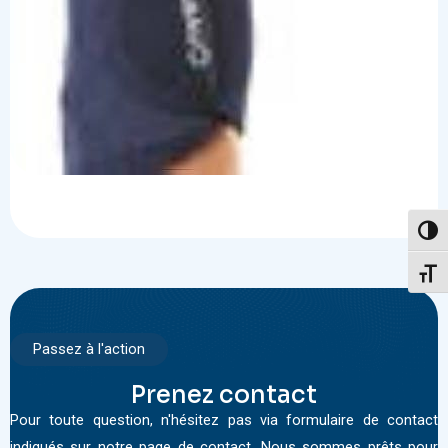
Passe
Change
Passez à l'action
Prenez contact
Pour toute question, n'hésitez pas via formulaire de contact
indiqués sur notre page de contact. Nous sommes prêts pour