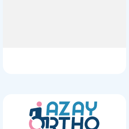
Équipements médicaux Le Tallud
,
Équipements médicaux Lezay
,
Équipements médicaux Lusignan
,
Équipements médicaux Magné
,
Équipements médicaux Mauzé-sur-le-Mignon
,
Équipements
médicaux Melle
,
Équipements médicaux Mougon
,
Équipements
médicaux Nanteuil
,
Équipements médicaux Niort
,
Équipements
médicaux Pamproux
,
Équipements médicaux Parthenay
,
Équipements médicaux Pompaire
,
Équipements médicaux
Prahecq
,
Équipements médicaux Rouillé
,
Équipements médicaux
Saint-Aubin-le-Cloud
,
Équipements médicaux Saint-Gelais
,
Équipements médicaux Saint-Hilaire-des-Loges
,
Équipements
médicaux Secondigny
,
Équipements médicaux Vasles
,
Équipements médicaux Vivonne
,
Équipements médicaux Vouillé
,
Chaise roulante Aiffres
,
Chaise roulante Azay-le-Brûlé
,
Chaise
roulante Échiré
,
Chaise roulante Benet
,
Chaise roulante Celles-
sur-Belle
,
Chaise roulante Champdeniers-Saint-Denis
,
Chaise
roulante Chauray
,
Chaise roulante Châtillon-sur-Thouet
,
Chaise
roulante Chef-Boutonne
,
Chaise roulante Couhé
,
Chaise roulante