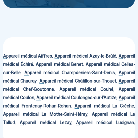
Appareil médical Aiffres
,
Appareil médical Azay-le-Brûlé
,
Appareil
médical Échiré
,
Appareil médical Benet
,
Appareil médical Celles-
sur-Belle
,
Appareil médical Champdeniers-Saint-Denis
,
Appareil
médical Chauray
,
Appareil médical Châtillon-sur-Thouet
,
Appareil
médical Chef-Boutonne
,
Appareil médical Couhé
,
Appareil
médical Coulon
,
Appareil médical Coulonges-sur-l’Autize
,
Appareil
médical Frontenay-Rohan-Rohan
,
Appareil médical La Crèche
,
Appareil médical La Mothe-Saint-Héray
,
Appareil médical Le
Tallud
,
Appareil médical Lezay
,
Appareil médical Lusignan
,
Appareil médical Magné
,
Appareil médical Mauzé-sur-le-Mignon
,