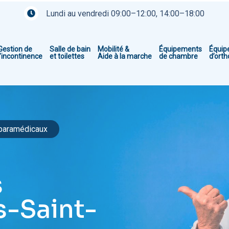
Lundi au vendredi 09:00–12:00, 14:00–18:00
Gestion de
Salle de bain
Mobilité &
Équipements
Équip
l’incontinence
et toilettes
Aide à la marche
de chambre
d’ort
 paramédicaux
s
-Saint-