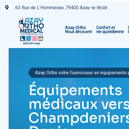
Aller
63 Rue de L’Hommeraie, 79400 Azay-le-Brûlé
au
contenu
Azay Ortho
Confort et
Nous découvrir
vie quotidienne
Azay Ortho votre fournisseur en équipements
Équipements
médicaux ver
Champdeniers